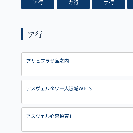
ア行
カ行
サ行
ア行
アサヒプラザ島之内
アスヴェルタワー大阪城ＷＥＳＴ
アスヴェル心斎橋東Ⅱ