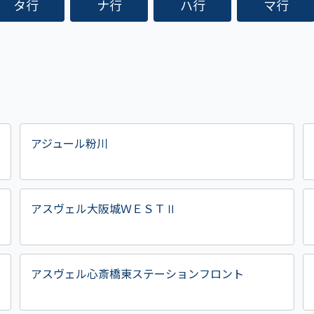
タ行
ナ行
ハ行
マ行
アジュール粉川
アスヴェル大阪城ＷＥＳＴⅡ
アスヴェル心斎橋東ステーションフロント