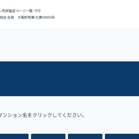
ン売却査定ページ一覧-ラ行
会 会員 大阪府知事(5)第50955号
マンション名をクリックしてください。